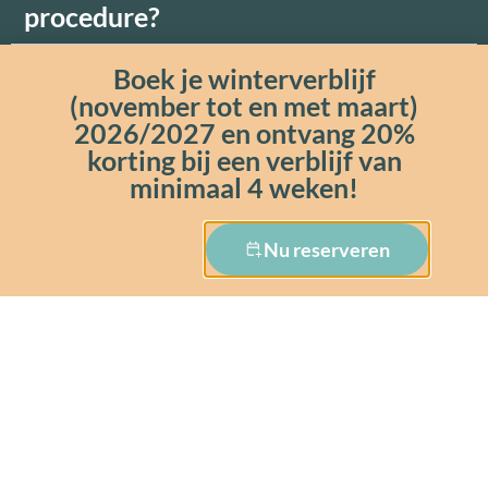
procedure?
Boek je winterverblijf
Wat zijn de
(november tot en met maart)
annuleringsvoorwaarden?
2026/2027 en ontvang 20%
korting bij een verblijf van
minimaal 4 weken!
Hoe wordt de betaling verwerkt?
Nu reserveren
Wilt u een appartement
huren?
Als onze gast willen we namelijk dat het je aan
níets ontbreekt. We vinden het belangrijk dat je