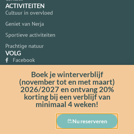
ACTIVITEITEN
Cultuur in overvloed
Geniet van Nerja
Sportieve activiteiten
Prachtige natuur
VOLG
Facebook
Instagram
Boek je winterverblijf
(november tot en met maart)
Whatsapp
2026/2027 en ontvang 20%
Google
korting bij een verblijf van
minimaal 4 weken!
© 2024 Andaluz Apartments |
Algemene voorwaarden
|
Privacy policy
| Ontworpen en gebouwd door
Selva Digital
Nu reserveren